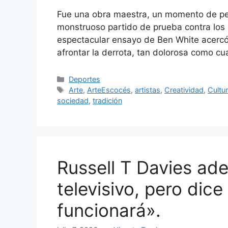
Fue una obra maestra, un momento de perf
monstruoso partido de prueba contra los 
espectacular ensayo de Ben White acercó 
afrontar la derrota, tan dolorosa como cua
Categorías
Deportes
Etiquetas
Arte
,
ArteEscocés
,
artistas
,
Creatividad
,
Cultu
sociedad
,
tradición
Russell T Davies ad
televisivo, pero dic
funcionará».