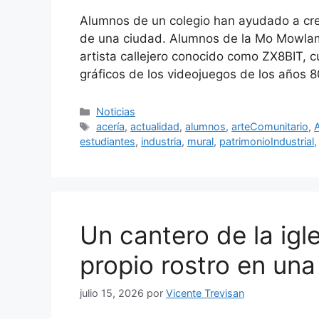
Alumnos de un colegio han ayudado a crea
de una ciudad. Alumnos de la Mo Mowlam
artista callejero conocido como ZX8BIT, c
gráficos de los videojuegos de los años 
Categorías
Noticias
Etiquetas
acería
,
actualidad
,
alumnos
,
arteComunitario
,
A
estudiantes
,
industria
,
mural
,
patrimonioIndustrial
Un cantero de la igl
propio rostro en un
julio 15, 2026
por
Vicente Trevisan