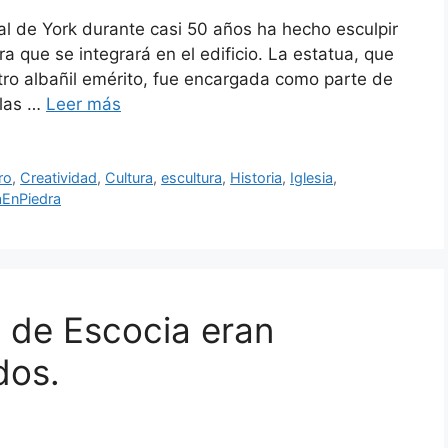
al de York durante casi 50 años ha hecho esculpir
a que se integrará en el edificio. La estatua, que
tro albañil emérito, fue encargada como parte de
 las …
Leer más
ro
,
Creatividad
,
Cultura
,
escultura
,
Historia
,
Iglesia
,
laEnPiedra
s de Escocia eran
dos.