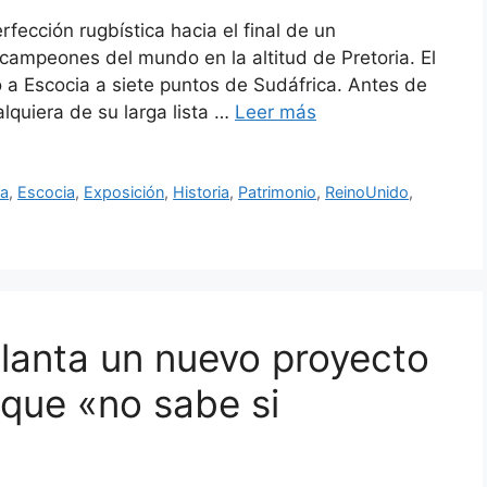
ección rugbística hacia el final de un
campeones del mundo en la altitud de Pretoria. El
a Escocia a siete puntos de Sudáfrica. Antes de
lquiera de su larga lista …
Leer más
ra
,
Escocia
,
Exposición
,
Historia
,
Patrimonio
,
ReinoUnido
,
elanta un nuevo proyecto
e que «no sabe si