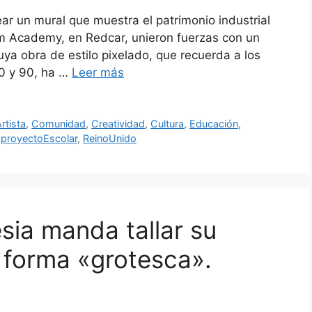
r un mural que muestra el patrimonio industrial
 Academy, en Redcar, unieron fuerzas con un
uya obra de estilo pixelado, que recuerda a los
80 y 90, ha …
Leer más
rtista
,
Comunidad
,
Creatividad
,
Cultura
,
Educación
,
,
proyectoEscolar
,
ReinoUnido
esia manda tallar su
a forma «grotesca».