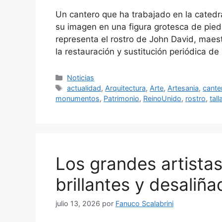
Un cantero que ha trabajado en la catedr
su imagen en una figura grotesca de piedr
representa el rostro de John David, maes
la restauración y sustitución periódica de
Categorías
Noticias
Etiquetas
actualidad
,
Arquitectura
,
Arte
,
Artesania
,
cante
monumentos
,
Patrimonio
,
ReinoUnido
,
rostro
,
tal
Los grandes artista
brillantes y desaliña
julio 13, 2026
por
Fanuco Scalabrini