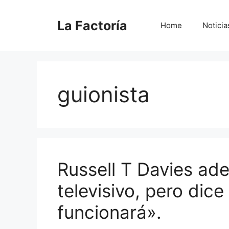
Saltar
al
La Factoría
Home
Noticia
contenido
guionista
Russell T Davies ad
televisivo, pero dic
funcionará».