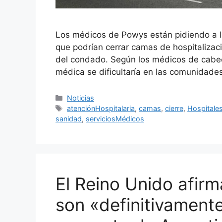
Los médicos de Powys están pidiendo a l
que podrían cerrar camas de hospitalizaci
del condado. Según los médicos de cabece
médica se dificultaría en las comunidades
Categorías
Noticias
Etiquetas
atenciónHospitalaria
,
camas
,
cierre
,
Hospitale
sanidad
,
serviciosMédicos
El Reino Unido afirm
son «definitivamente