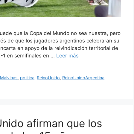
puede que la Copa del Mundo no sea nuestra, pero
ués de que los jugadores argentinos celebraran su
carta en apoyo de la reivindicación territorial de
 2-1 en semifinales en …
Leer más
sMalvinas
,
política
,
ReinoUnido
,
ReinoUnidoArgentina
,
Unido afirman que los