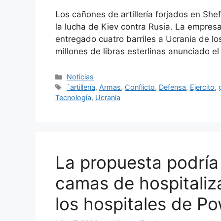
Los cañones de artillería forjados en She
la lucha de Kiev contra Rusia. La empres
entregado cuatro barriles a Ucrania de lo
millones de libras esterlinas anunciado e
Categorías
Noticias
Etiquetas
`artillería
,
Armas
,
Conflicto
,
Defensa
,
Ejercito
,
Tecnología
,
Ucrania
La propuesta podría 
camas de hospitaliz
los hospitales de P