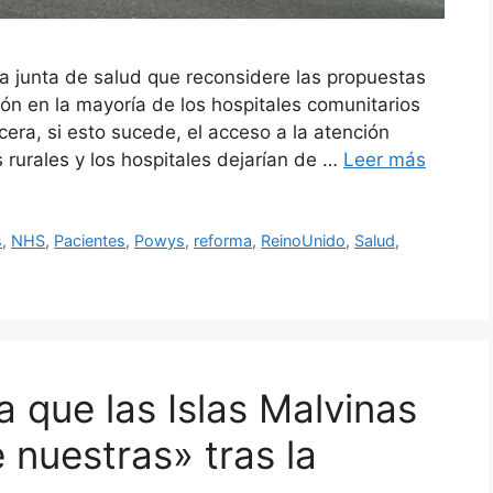
a junta de salud que reconsidere las propuestas
ón en la mayoría de los hospitales comunitarios
ra, si esto sucede, el acceso a la atención
 rurales y los hospitales dejarían de …
Leer más
s
,
NHS
,
Pacientes
,
Powys
,
reforma
,
ReinoUnido
,
Salud
,
a que las Islas Malvinas
 nuestras» tras la