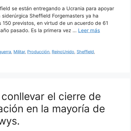
ffield se están entregando a Ucrania para apoyar
a siderúrgica Sheffield Forgemasters ya ha
s 150 previstos, en virtud de un acuerdo de 61
l año pasado. Es la primera vez …
Leer más
guerra
,
Militar
,
Producción
,
ReinoUnido
,
Sheffield
,
conllevar el cierre de
ación en la mayoría de
owys.