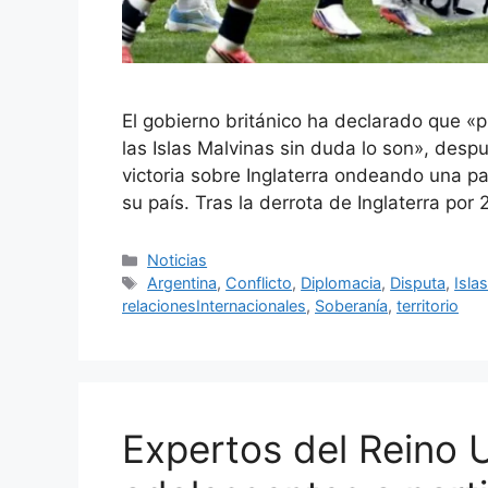
El gobierno británico ha declarado que «
las Islas Malvinas sin duda lo son», desp
victoria sobre Inglaterra ondeando una pan
su país. Tras la derrota de Inglaterra por
Categorías
Noticias
Etiquetas
Argentina
,
Conflicto
,
Diplomacia
,
Disputa
,
Isla
relacionesInternacionales
,
Soberanía
,
territorio
Expertos del Reino 