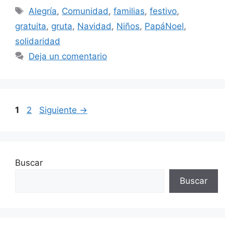
Etiquetas
Alegría
,
Comunidad
,
familias
,
festivo
,
gratuita
,
gruta
,
Navidad
,
Niños
,
PapáNoel
,
solidaridad
Deja un comentario
Página
Página
1
2
Siguiente
→
Buscar
Buscar