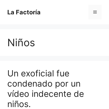
Saltar
al
La Factoría
Menú
contenido
Niños
Un exoficial fue
condenado por un
vídeo indecente de
niños.