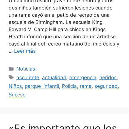
Un alumno resultó gravemente herido y otros
dos niños también sufrieron lesiones cuando
una rama cayó en el patio de recreo de una
escuela de Birmingham. La escuela King
Edward VI Camp Hill para chicos en Kings
Heath informó que una sección de un árbol se
cayó al final del recreo matutino del miércoles y
…
Leer más
Categorías
Noticias
Etiquetas
accidente
,
actualidad
,
emergencia
,
heridos
,
Niños
,
parque_infantil
,
Policía
,
rama
,
seguridad
,
Suceso
«Es importante que los