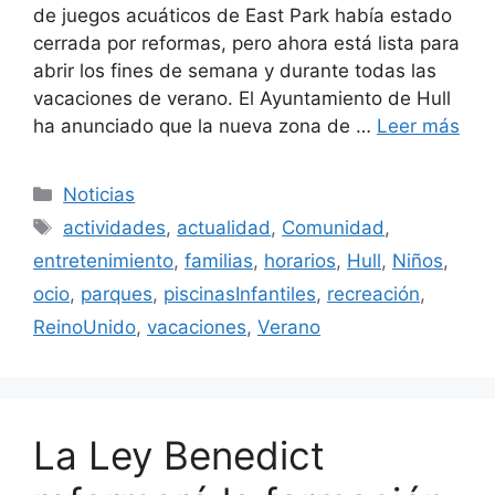
de juegos acuáticos de East Park había estado
cerrada por reformas, pero ahora está lista para
abrir los fines de semana y durante todas las
vacaciones de verano. El Ayuntamiento de Hull
ha anunciado que la nueva zona de …
Leer más
Categorías
Noticias
Etiquetas
actividades
,
actualidad
,
Comunidad
,
entretenimiento
,
familias
,
horarios
,
Hull
,
Niños
,
ocio
,
parques
,
piscinasInfantiles
,
recreación
,
ReinoUnido
,
vacaciones
,
Verano
La Ley Benedict