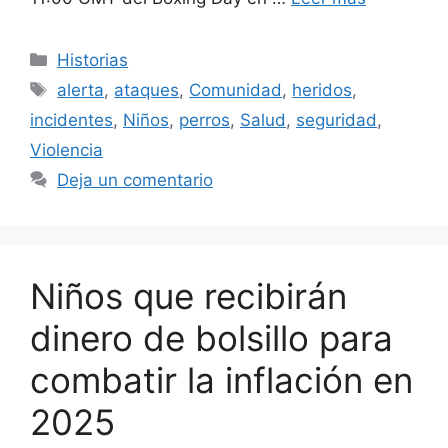
Categorías
Historias
Etiquetas
alerta
,
ataques
,
Comunidad
,
heridos
,
incidentes
,
Niños
,
perros
,
Salud
,
seguridad
,
Violencia
Deja un comentario
Niños que recibirán
dinero de bolsillo para
combatir la inflación en
2025