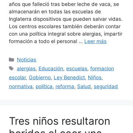
años que falleció tras beber leche de vaca, se
almacenarán en todas las escuelas de
Inglaterra dispositivos que pueden salvar vidas.
Los centros escolares también deberán contar
con una política integral sobre alergias, impartir
formación a todo el personal …
Leer más
Categorías
Noticias
Etiquetas
alergias
,
Educación
,
escuelas
,
formacion
escolar
,
Gobierno
,
Ley Benedict
,
Niños
,
normativa
,
política
,
reforma
,
Salud
,
seguridad
Tres niños resultaron