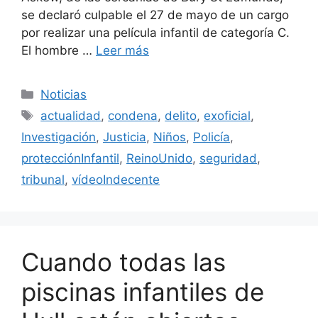
se declaró culpable el 27 de mayo de un cargo
por realizar una película infantil de categoría C.
El hombre …
Leer más
Categorías
Noticias
Etiquetas
actualidad
,
condena
,
delito
,
exoficial
,
Investigación
,
Justicia
,
Niños
,
Policía
,
protecciónInfantil
,
ReinoUnido
,
seguridad
,
tribunal
,
vídeoIndecente
Cuando todas las
piscinas infantiles de