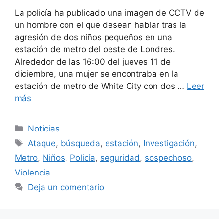
La policía ha publicado una imagen de CCTV de
un hombre con el que desean hablar tras la
agresión de dos niños pequeños en una
estación de metro del oeste de Londres.
Alrededor de las 16:00 del jueves 11 de
diciembre, una mujer se encontraba en la
estación de metro de White City con dos …
Leer
más
Categorías
Noticias
Etiquetas
Ataque
,
búsqueda
,
estación
,
Investigación
,
Metro
,
Niños
,
Policía
,
seguridad
,
sospechoso
,
Violencia
Deja un comentario