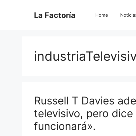
Saltar
al
La Factoría
Home
Noticia
contenido
industriaTelevisi
Russell T Davies ad
televisivo, pero dic
funcionará».