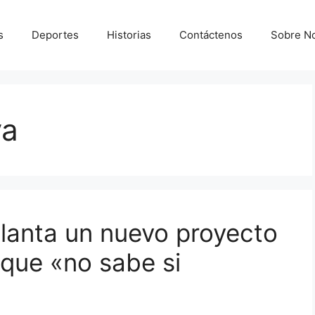
s
Deportes
Historias
Contáctenos
Sobre N
va
elanta un nuevo proyecto
e que «no sabe si