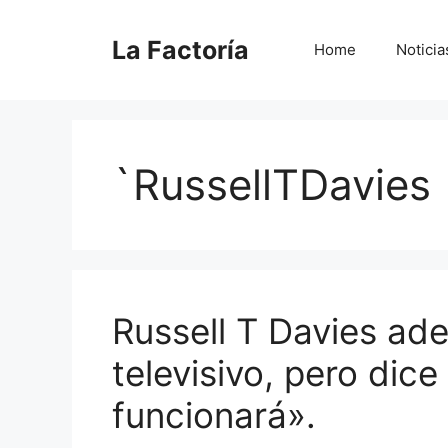
Saltar
al
La Factoría
Home
Noticia
contenido
`RussellTDavies
Russell T Davies ad
televisivo, pero dic
funcionará».