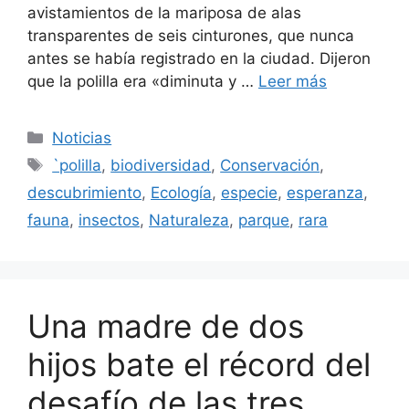
avistamientos de la mariposa de alas
transparentes de seis cinturones, que nunca
antes se había registrado en la ciudad. Dijeron
que la polilla era «diminuta y …
Leer más
Categorías
Noticias
Etiquetas
`polilla
,
biodiversidad
,
Conservación
,
descubrimiento
,
Ecología
,
especie
,
esperanza
,
fauna
,
insectos
,
Naturaleza
,
parque
,
rara
Una madre de dos
hijos bate el récord del
desafío de las tres