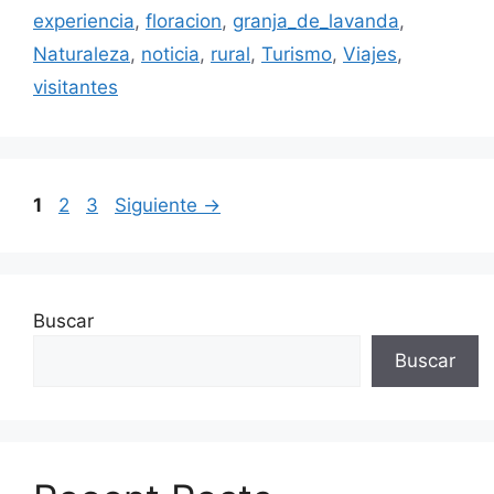
experiencia
,
floracion
,
granja_de_lavanda
,
Naturaleza
,
noticia
,
rural
,
Turismo
,
Viajes
,
visitantes
Página
Página
Página
1
2
3
Siguiente
→
Buscar
Buscar