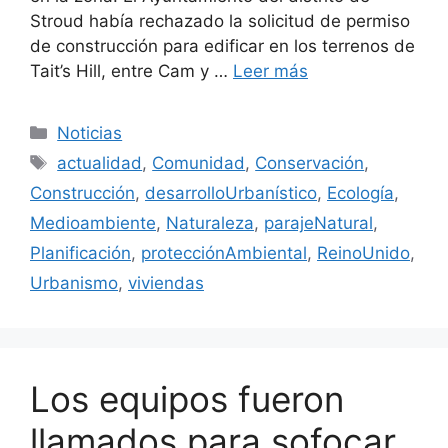
Stroud había rechazado la solicitud de permiso
de construcción para edificar en los terrenos de
Tait’s Hill, entre Cam y …
Leer más
Categorías
Noticias
Etiquetas
actualidad
,
Comunidad
,
Conservación
,
Construcción
,
desarrolloUrbanístico
,
Ecología
,
Medioambiente
,
Naturaleza
,
parajeNatural
,
Planificación
,
protecciónAmbiental
,
ReinoUnido
,
Urbanismo
,
viviendas
Los equipos fueron
llamados para sofocar