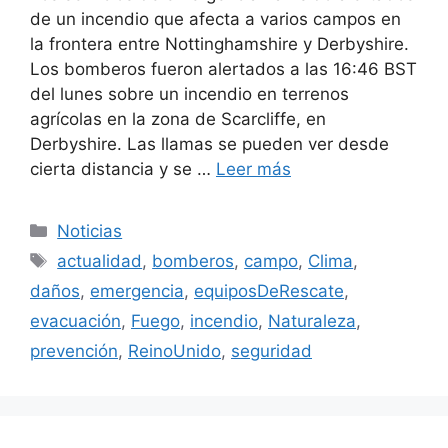
de un incendio que afecta a varios campos en
la frontera entre Nottinghamshire y Derbyshire.
Los bomberos fueron alertados a las 16:46 BST
del lunes sobre un incendio en terrenos
agrícolas en la zona de Scarcliffe, en
Derbyshire. Las llamas se pueden ver desde
cierta distancia y se …
Leer más
Categorías
Noticias
Etiquetas
actualidad
,
bomberos
,
campo
,
Clima
,
daños
,
emergencia
,
equiposDeRescate
,
evacuación
,
Fuego
,
incendio
,
Naturaleza
,
prevención
,
ReinoUnido
,
seguridad