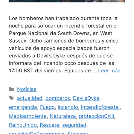
Los bomberos han trabajado durante toda la
noche para sofocar un incendio forestal en el
Parque Nacional de South Downs, en West
Sussex. Ocho camiones de bomberos y cinco
vehículos de apoyo especializados fueron
enviados a Devil’s Dyke después de que se
informara del incendio poco después de las
17:00 BST del viernes. Equipos de …
Leer más
Categorías
Noticias
Etiquetas
actualidad
,
bomberos
,
DevilsDyke
,
emergencia
,
Fuego
,
incendio
,
incendioforestal
,
Medioambiente
,
Naturaleza
,
protecciónCivil
,
ReinoUnido
,
Rescate
,
seguridad
,