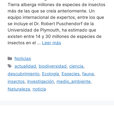
Tierra alberga millones de especies de insectos
más de las que se creía anteriormente. Un
equipo internacional de expertos, entre los que
se incluye el Dr. Robert Puschendorf de la
Universidad de Plymouth, ha estimado que
existen entre 14 y 30 millones de especies de
insectos en el …
Leer más
Categorías
Noticias
Etiquetas
actualidad
,
biodiversidad
,
ciencia
,
descubrimiento
,
Ecología
,
Especies
,
fauna
,
insectos
,
Investigación
,
medio_ambiente
,
Naturaleza
,
noticia