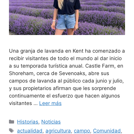
Una granja de lavanda en Kent ha comenzado a
recibir visitantes de todo el mundo al dar inicio
a su temporada turística anual. Castle Farm, en
Shoreham, cerca de Sevenoaks, abre sus
campos de lavanda al público cada junio y julio,
y sus propietarios afirman que les sorprende
continuamente el esfuerzo que hacen algunos
visitantes …
Leer más
Categorías
Historias
,
Noticias
Etiquetas
actualidad
,
agricultura
,
campo
,
Comunidad
,