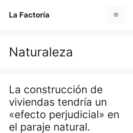
Saltar
al
La Factoría
Menú
contenido
Naturaleza
La construcción de
viviendas tendría un
«efecto perjudicial» en
el paraje natural.