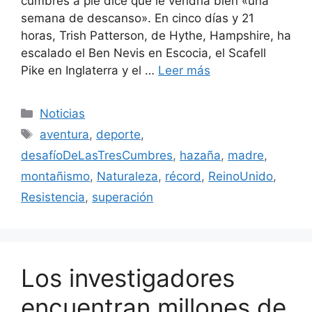
cumbres a pie dice que le vendría bien «una
semana de descanso». En cinco días y 21
horas, Trish Patterson, de Hythe, Hampshire, ha
escalado el Ben Nevis en Escocia, el Scafell
Pike en Inglaterra y el …
Leer más
Categorías
Noticias
Etiquetas
aventura
,
deporte
,
desafíoDeLasTresCumbres
,
hazaña
,
madre
,
montañismo
,
Naturaleza
,
récord
,
ReinoUnido
,
Resistencia
,
superación
Los investigadores
encuentran millones de