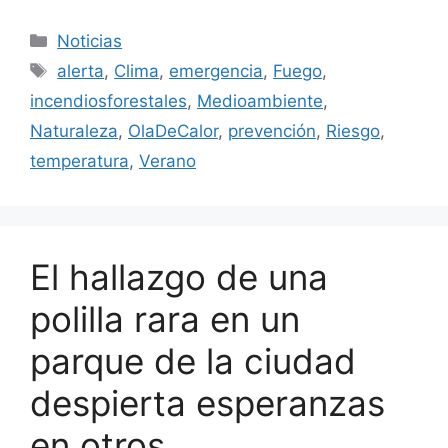
Categorías
Noticias
Etiquetas
alerta
,
Clima
,
emergencia
,
Fuego
,
incendiosforestales
,
Medioambiente
,
Naturaleza
,
OlaDeCalor
,
prevención
,
Riesgo
,
temperatura
,
Verano
El hallazgo de una
polilla rara en un
parque de la ciudad
despierta esperanzas
en otros.