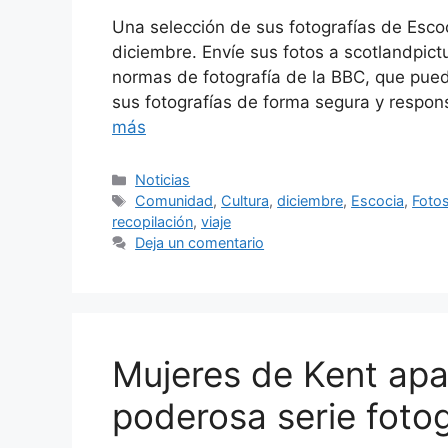
Una selección de sus fotografías de Esco
diciembre. Envíe sus fotos a scotlandpic
normas de fotografía de la BBC, que pue
sus fotografías de forma segura y respon
más
Categorías
Noticias
Etiquetas
Comunidad
,
Cultura
,
diciembre
,
Escocia
,
Foto
recopilación
,
viaje
Deja un comentario
Mujeres de Kent apa
poderosa serie fotog