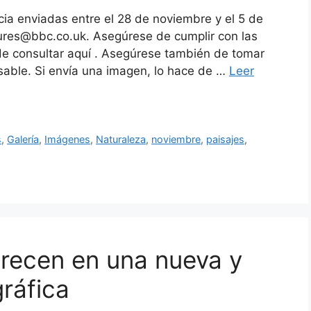
cia enviadas entre el 28 de noviembre y el 5 de
tures@bbc.co.uk. Asegúrese de cumplir con las
de consultar aquí . Asegúrese también de tomar
sable. Si envía una imagen, lo hace de …
Leer
s
,
Galería
,
Imágenes
,
Naturaleza
,
noviembre
,
paisajes
,
recen en una nueva y
ráfica