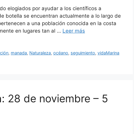
do elogiados por ayudar a los científicos a
 de botella se encuentran actualmente a lo largo de
 pertenecen a una población conocida en la costa
rmente en lugares tan al …
Leer más
ación
,
manada
,
Naturaleza
,
océano
,
seguimiento
,
vidaMarina
a: 28 de noviembre – 5