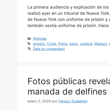
La primera audiencia y explicación de lo
realizó ayer en un tribunal de Nueva York. 
de Nueva York con uniforme de prisión y gr
también vestía uniforme de prisión. Hace
Categorías
Noticias
Etiquetas
arresto
,
Corte
,
Fotos
,
juicio
,
Justicia
,
Maduro
,
Deja un comentario
Fotos públicas revel
manada de delfines
enero 2, 2026
por
Fanuco Scalabrini