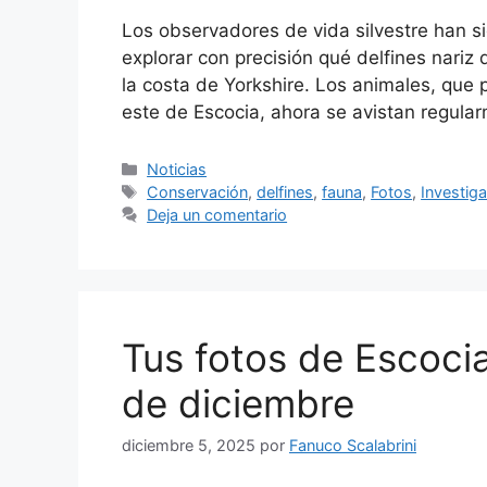
Los observadores de vida silvestre han si
explorar con precisión qué delfines nariz
la costa de Yorkshire. Los animales, que
este de Escocia, ahora se avistan regula
Categorías
Noticias
Etiquetas
Conservación
,
delfines
,
fauna
,
Fotos
,
Investig
Deja un comentario
Tus fotos de Escoci
de diciembre
diciembre 5, 2025
por
Fanuco Scalabrini