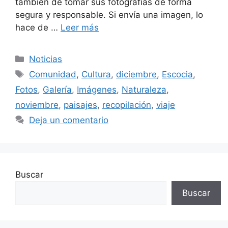
también de tomar sus fotografías de forma
segura y responsable. Si envía una imagen, lo
hace de …
Leer más
Categorías
Noticias
Etiquetas
Comunidad
,
Cultura
,
diciembre
,
Escocia
,
Fotos
,
Galería
,
Imágenes
,
Naturaleza
,
noviembre
,
paisajes
,
recopilación
,
viaje
Deja un comentario
Buscar
Buscar