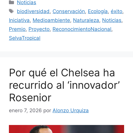
Categorías
Noticias
Etiquetas
biodiversidad
,
Conservación
,
Ecología
,
éxito
,
Iniciativa
,
Medioambiente
,
Naturaleza
,
Noticias
,
Premio
,
Proyecto
,
ReconocimientoNacional
,
SelvaTropical
Por qué el Chelsea ha
recurrido al ‘innovador’
Rosenior
enero 7, 2026
por
Alonzo Urquiza