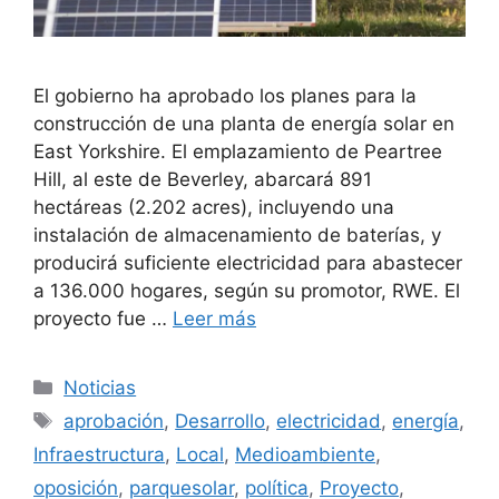
El gobierno ha aprobado los planes para la
construcción de una planta de energía solar en
East Yorkshire. El emplazamiento de Peartree
Hill, al este de Beverley, abarcará 891
hectáreas (2.202 acres), incluyendo una
instalación de almacenamiento de baterías, y
producirá suficiente electricidad para abastecer
a 136.000 hogares, según su promotor, RWE. El
proyecto fue …
Leer más
Categorías
Noticias
Etiquetas
aprobación
,
Desarrollo
,
electricidad
,
energía
,
Infraestructura
,
Local
,
Medioambiente
,
oposición
,
parquesolar
,
política
,
Proyecto
,