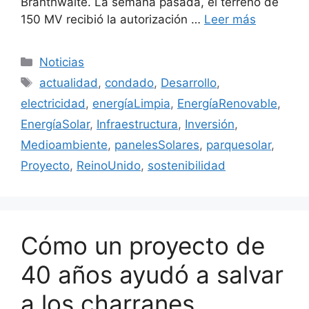
Branthwaite. La semana pasada, el terreno de
150 MV recibió la autorización …
Leer más
Categorías
Noticias
Etiquetas
actualidad
,
condado
,
Desarrollo
,
electricidad
,
energíaLimpia
,
EnergíaRenovable
,
EnergíaSolar
,
Infraestructura
,
Inversión
,
Medioambiente
,
panelesSolares
,
parquesolar
,
Proyecto
,
ReinoUnido
,
sostenibilidad
Cómo un proyecto de
40 años ayudó a salvar
a los charranes