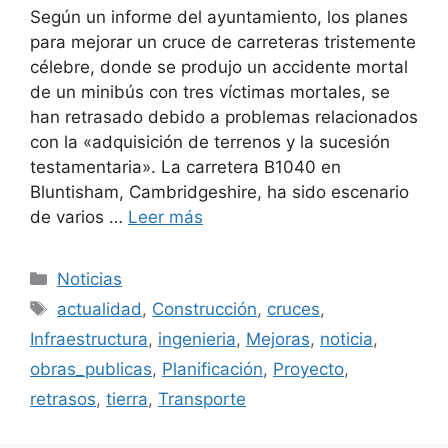
Según un informe del ayuntamiento, los planes
para mejorar un cruce de carreteras tristemente
célebre, donde se produjo un accidente mortal
de un minibús con tres víctimas mortales, se
han retrasado debido a problemas relacionados
con la «adquisición de terrenos y la sucesión
testamentaria». La carretera B1040 en
Bluntisham, Cambridgeshire, ha sido escenario
de varios …
Leer más
Categorías
Noticias
Etiquetas
actualidad
,
Construcción
,
cruces
,
Infraestructura
,
ingenieria
,
Mejoras
,
noticia
,
obras_publicas
,
Planificación
,
Proyecto
,
retrasos
,
tierra
,
Transporte