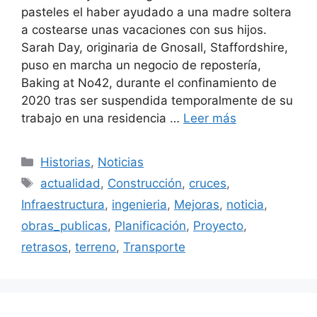
pasteles el haber ayudado a una madre soltera
a costearse unas vacaciones con sus hijos.
Sarah Day, originaria de Gnosall, Staffordshire,
puso en marcha un negocio de repostería,
Baking at No42, durante el confinamiento de
2020 tras ser suspendida temporalmente de su
trabajo en una residencia …
Leer más
Categorías
Historias
,
Noticias
Etiquetas
actualidad
,
Construcción
,
cruces
,
Infraestructura
,
ingenieria
,
Mejoras
,
noticia
,
obras_publicas
,
Planificación
,
Proyecto
,
retrasos
,
terreno
,
Transporte