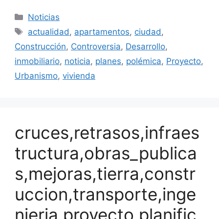
Categorías
Noticias
Etiquetas
actualidad
,
apartamentos
,
ciudad
,
Construcción
,
Controversia
,
Desarrollo
,
inmobiliario
,
noticia
,
planes
,
polémica
,
Proyecto
,
Urbanismo
,
vivienda
cruces,retrasos,infraes
tructura,obras_publica
s,mejoras,tierra,constr
uccion,transporte,inge
nieria,proyecto,planific