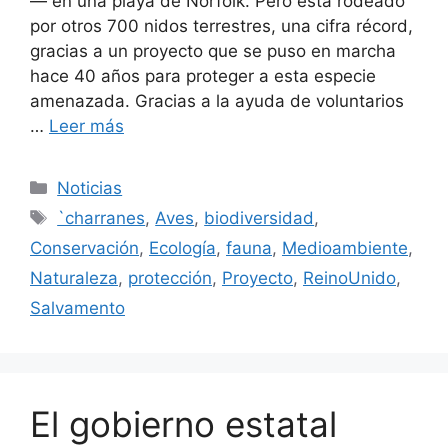
— en una playa de Norfolk. Pero está rodeado
por otros 700 nidos terrestres, una cifra récord,
gracias a un proyecto que se puso en marcha
hace 40 años para proteger a esta especie
amenazada. Gracias a la ayuda de voluntarios
…
Leer más
Categorías
Noticias
Etiquetas
`charranes
,
Aves
,
biodiversidad
,
Conservación
,
Ecología
,
fauna
,
Medioambiente
,
Naturaleza
,
protección
,
Proyecto
,
ReinoUnido
,
Salvamento
El gobierno estatal