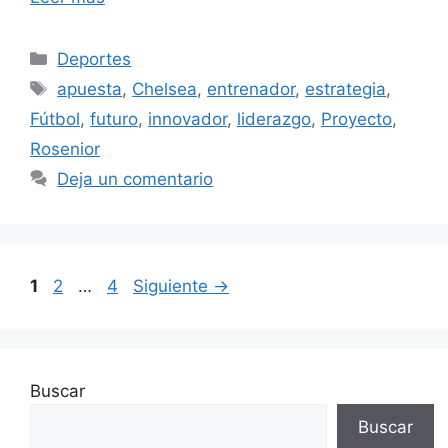
Categorías
Deportes
Etiquetas
apuesta
,
Chelsea
,
entrenador
,
estrategia
,
Fútbol
,
futuro
,
innovador
,
liderazgo
,
Proyecto
,
Rosenior
Deja un comentario
Página
Página
Página
1
2
…
4
Siguiente
→
Buscar
Buscar