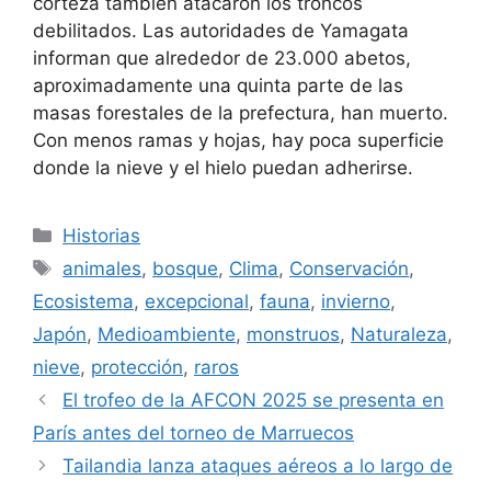
corteza también atacaron los troncos
debilitados. Las autoridades de Yamagata
informan que alrededor de 23.000 abetos,
aproximadamente una quinta parte de las
masas forestales de la prefectura, han muerto.
Con menos ramas y hojas, hay poca superficie
donde la nieve y el hielo puedan adherirse.
Categorías
Historias
Etiquetas
animales
,
bosque
,
Clima
,
Conservación
,
Ecosistema
,
excepcional
,
fauna
,
invierno
,
Japón
,
Medioambiente
,
monstruos
,
Naturaleza
,
nieve
,
protección
,
raros
El trofeo de la AFCON 2025 se presenta en
París antes del torneo de Marruecos
Tailandia lanza ataques aéreos a lo largo de