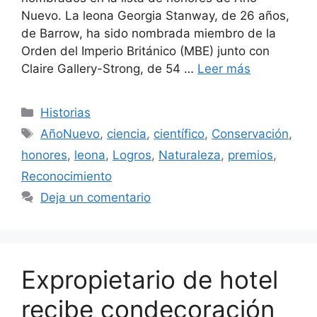
Nuevo. La leona Georgia Stanway, de 26 años,
de Barrow, ha sido nombrada miembro de la
Orden del Imperio Británico (MBE) junto con
Claire Gallery-Strong, de 54 …
Leer más
Categorías
Historias
Etiquetas
AñoNuevo
,
ciencia
,
científico
,
Conservación
,
honores
,
leona
,
Logros
,
Naturaleza
,
premios
,
Reconocimiento
Deja un comentario
Expropietario de hotel
recibe condecoración