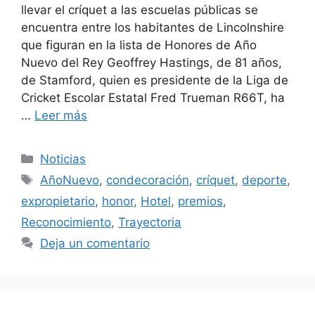
llevar el críquet a las escuelas públicas se
encuentra entre los habitantes de Lincolnshire
que figuran en la lista de Honores de Año
Nuevo del Rey Geoffrey Hastings, de 81 años,
de Stamford, quien es presidente de la Liga de
Cricket Escolar Estatal Fred Trueman R66T, ha
…
Leer más
Categorías
Noticias
Etiquetas
AñoNuevo
,
condecoración
,
críquet
,
deporte
,
expropietario
,
honor
,
Hotel
,
premios
,
Reconocimiento
,
Trayectoria
Deja un comentario