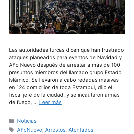
Las autoridades turcas dicen que han frustrado
ataques planeados para eventos de Navidad y
Año Nuevo después de arrestar a más de 100
presuntos miembros del llamado grupo Estado
Islámico. Se llevaron a cabo redadas masivas
en 124 domicilios de toda Estambul, dijo el
fiscal jefe de la ciudad, y se incautaron armas
de fuego, …
Leer más
Categorías
Noticias
Etiquetas
AñoNuevo
,
Arrestos
,
Atentados
,