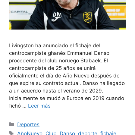
Livingston ha anunciado el fichaje del
centrocampista ghanés Emmanuel Danso
procedente del club noruego Stabaek. El
centrocampista de 25 años se unirá
oficialmente el día de Año Nuevo después de
que expire su contrato actual. Danso ha llegado
a un acuerdo hasta el verano de 2029.
Inicialmente se mudó a Europa en 2019 cuando
fichó …
Leer más
Categorías
Deportes
Etiquetas
AñoNuevo
,
Club
,
Danso
,
deporte
,
fichaje
,