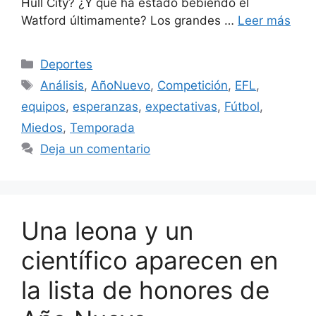
Hull City? ¿Y qué ha estado bebiendo el
Watford últimamente? Los grandes …
Leer más
Categorías
Deportes
Etiquetas
Análisis
,
AñoNuevo
,
Competición
,
EFL
,
equipos
,
esperanzas
,
expectativas
,
Fútbol
,
Miedos
,
Temporada
Deja un comentario
Una leona y un
científico aparecen en
la lista de honores de