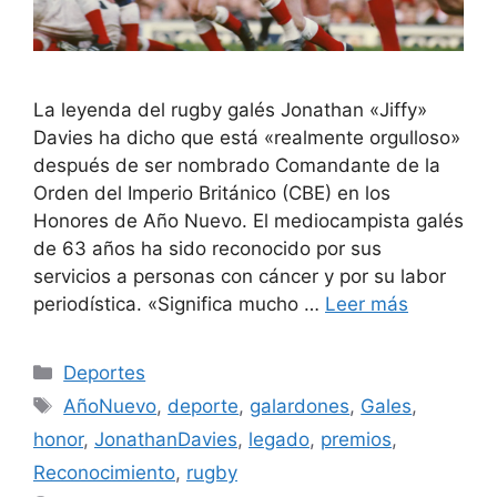
La leyenda del rugby galés Jonathan «Jiffy»
Davies ha dicho que está «realmente orgulloso»
después de ser nombrado Comandante de la
Orden del Imperio Británico (CBE) en los
Honores de Año Nuevo. El mediocampista galés
de 63 años ha sido reconocido por sus
servicios a personas con cáncer y por su labor
periodística. «Significa mucho …
Leer más
Categorías
Deportes
Etiquetas
AñoNuevo
,
deporte
,
galardones
,
Gales
,
honor
,
JonathanDavies
,
legado
,
premios
,
Reconocimiento
,
rugby