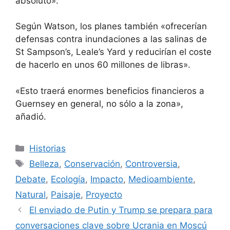
absoluto».
Según Watson, los planes también «ofrecerían
defensas contra inundaciones a las salinas de
St Sampson’s, Leale’s Yard y reducirían el coste
de hacerlo en unos 60 millones de libras».
«Esto traerá enormes beneficios financieros a
Guernsey en general, no sólo a la zona»,
añadió.
Categorías
Historias
Etiquetas
Belleza
,
Conservación
,
Controversia
,
Debate
,
Ecología
,
Impacto
,
Medioambiente
,
Natural
,
Paisaje
,
Proyecto
El enviado de Putin y Trump se prepara para
conversaciones clave sobre Ucrania en Moscú