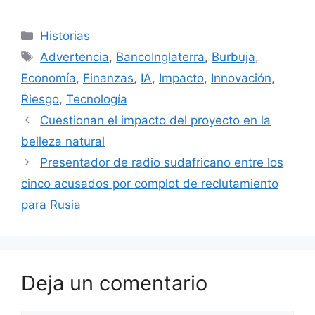
Categorías
Historias
Etiquetas
Advertencia
,
BancoInglaterra
,
Burbuja
,
Economía
,
Finanzas
,
IA
,
Impacto
,
Innovación
,
Riesgo
,
Tecnología
Cuestionan el impacto del proyecto en la
belleza natural
Presentador de radio sudafricano entre los
cinco acusados ​​por complot de reclutamiento
para Rusia
Deja un comentario