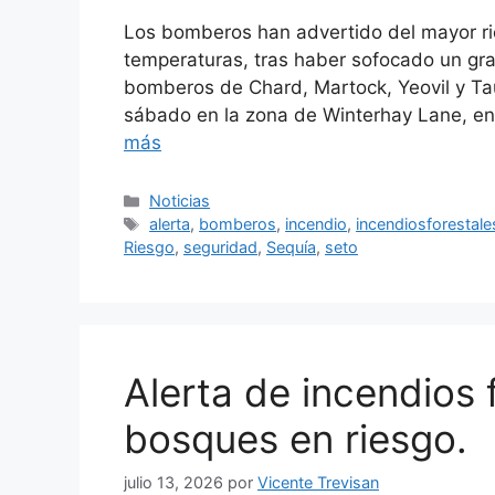
Los bomberos han advertido del mayor rie
temperaturas, tras haber sofocado un gra
bomberos de Chard, Martock, Yeovil y Tau
sábado en la zona de Winterhay Lane, en 
más
Categorías
Noticias
Etiquetas
alerta
,
bomberos
,
incendio
,
incendiosforestale
Riesgo
,
seguridad
,
Sequía
,
seto
Alerta de incendios 
bosques en riesgo.
julio 13, 2026
por
Vicente Trevisan