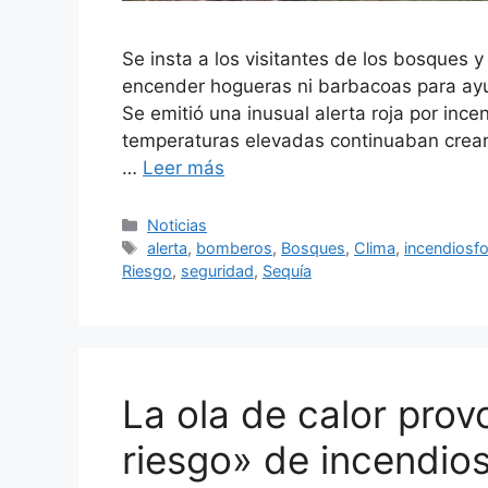
Se insta a los visitantes de los bosques y
encender hogueras ni barbacoas para ayud
Se emitió una inusual alerta roja por ince
temperaturas elevadas continuaban crea
…
Leer más
Categorías
Noticias
Etiquetas
alerta
,
bomberos
,
Bosques
,
Clima
,
incendiosfo
Riesgo
,
seguridad
,
Sequía
La ola de calor prov
riesgo» de incendios