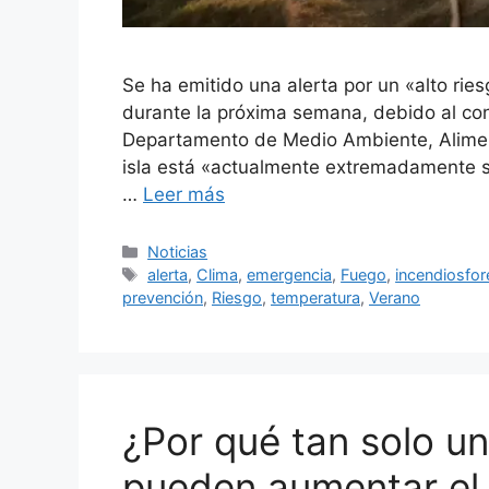
Se ha emitido una alerta por un «alto rie
durante la próxima semana, debido al co
Departamento de Medio Ambiente, Alimenta
isla está «actualmente extremadamente se
…
Leer más
Categorías
Noticias
Etiquetas
alerta
,
Clima
,
emergencia
,
Fuego
,
incendiosfor
prevención
,
Riesgo
,
temperatura
,
Verano
¿Por qué tan solo u
pueden aumentar el 