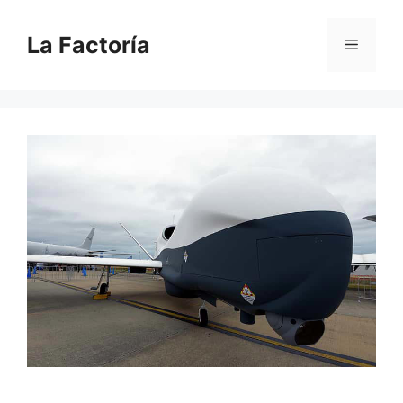
Saltar
al
La Factoría
Menú
contenido