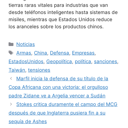
tierras raras vitales para industrias que van
desde teléfonos inteligentes hasta sistemas de
misiles, mientras que Estados Unidos reduce
los aranceles sobre los productos chinos.
Categorías
Noticias
Etiquetas
Armas
,
China
,
Defensa
,
Empresas
,
EstadosUnidos
,
Geopolítica
,
política
,
sanciones
,
Taiwán
,
tensiones
Marfil inicia la defensa de su título de la
Copa Africana con una victoria: el orgulloso
padre Zidane ve a Argelia vencer a Sudán
Stokes critica duramente el campo del MCG
después de que Inglaterra pusiera fin a su
sequía de Ashes