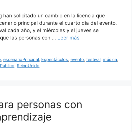
 han solicitado un cambio en la licencia que
cenario principal durante el cuarto día del evento.
al cada año, y el miércoles y el jueves se
s que las personas con …
Leer más
o
,
escenarioPrincipal
,
Espectáculos
,
evento
,
festival
,
música
,
Publico
,
ReinoUnido
para personas con
prendizaje