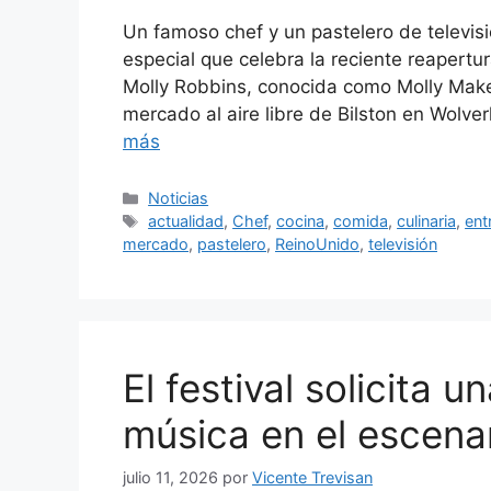
Un famoso chef y un pastelero de televisi
especial que celebra la reciente reapertu
Molly Robbins, conocida como Molly Make
mercado al aire libre de Bilston en Wol
más
Categorías
Noticias
Etiquetas
actualidad
,
Chef
,
cocina
,
comida
,
culinaria
,
ent
mercado
,
pastelero
,
ReinoUnido
,
televisión
El festival solicita u
música en el escenar
julio 11, 2026
por
Vicente Trevisan