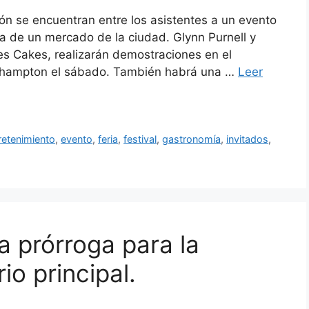
ón se encuentran entre los asistentes a un evento
ra de un mercado de la ciudad. Glynn Purnell y
s Cakes, realizarán demostraciones en el
verhampton el sábado. También habrá una …
Leer
retenimiento
,
evento
,
feria
,
festival
,
gastronomía
,
invitados
,
na prórroga para la
io principal.