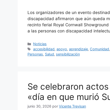
Los organizadores de un evento destinado
discapacidad afirmaron que aún queda muc
recinto ferial Royal Cornwall Showgroun
a las personas con discapacidad intelect
Categorías
Noticias
Etiquetas
accesibilidad
,
apoyo
,
aprendizaje
,
Comunidad
Personas
,
Salud
,
sensibilización
Se celebraron acto
«día en que murió S
junio 30, 2026
por
Vicente Trevisan