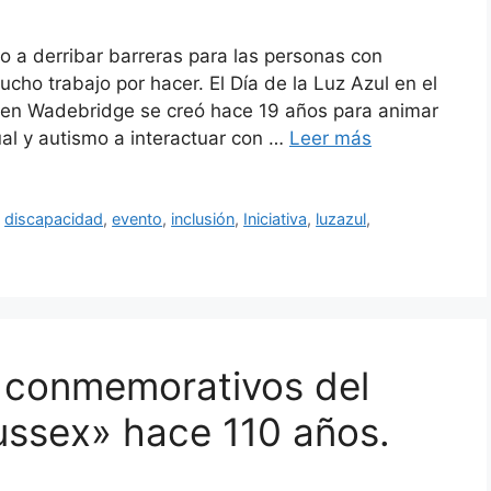
 a derribar barreras para las personas con
ho trabajo por hacer. El Día de la Luz Azul en el
d en Wadebridge se creó hace 19 años para animar
ual y autismo a interactuar con …
Leer más
,
discapacidad
,
evento
,
inclusión
,
Iniciativa
,
luzazul
,
s conmemorativos del
ussex» hace 110 años.