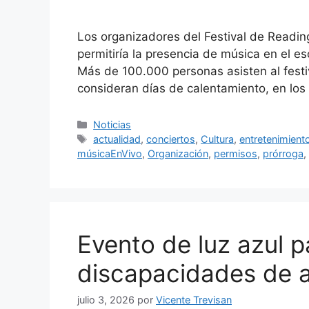
Los organizadores del Festival de Reading
permitiría la presencia de música en el es
Más de 100.000 personas asisten al festiv
consideran días de calentamiento, en lo
Categorías
Noticias
Etiquetas
actualidad
,
conciertos
,
Cultura
,
entretenimient
músicaEnVivo
,
Organización
,
permisos
,
prórroga
,
Evento de luz azul 
discapacidades de a
julio 3, 2026
por
Vicente Trevisan