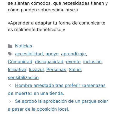
se sientan cómodos, qué necesidades tienen y
cómo pueden sobreestimularse.»
«Aprender a adaptar tu forma de comunicarte
es realmente beneficioso.»
Categorías
Noticias
Etiquetas
accesibilidad
,
apoyo
,
aprendizaje
,
Comunidad
,
discapacidad
,
evento
,
inclusión
,
Iniciativa
,
luzazul
,
Personas
,
Salud
,
sensibilización
Hombre arrestado tras proferir «amenazas
de muerte» en una tienda.
Se aprobó la aprobación de un parque solar
a pesar de la oposición local.