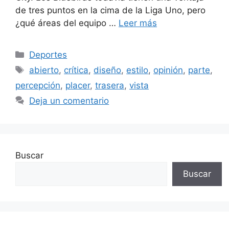
de tres puntos en la cima de la Liga Uno, pero
¿qué áreas del equipo …
Leer más
Categorías
Deportes
Etiquetas
abierto
,
crítica
,
diseño
,
estilo
,
opinión
,
parte
,
percepción
,
placer
,
trasera
,
vista
Deja un comentario
Buscar
Buscar