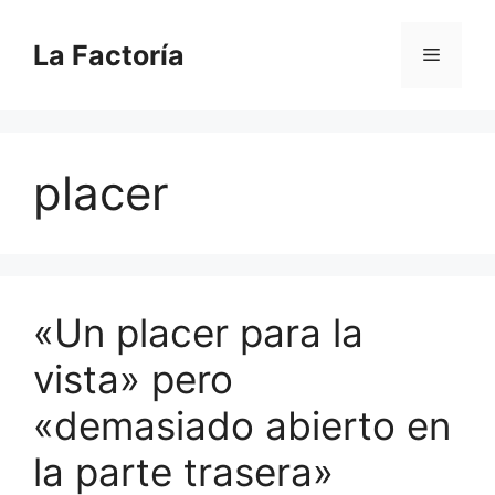
Saltar
al
La Factoría
Menú
contenido
placer
«Un placer para la
vista» pero
«demasiado abierto en
la parte trasera»