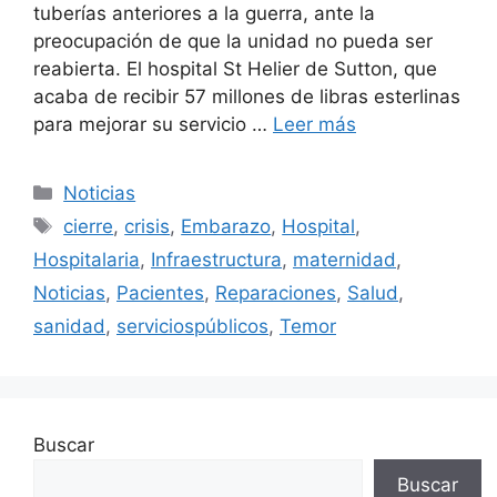
tuberías anteriores a la guerra, ante la
preocupación de que la unidad no pueda ser
reabierta. El hospital St Helier de Sutton, que
acaba de recibir 57 millones de libras esterlinas
para mejorar su servicio …
Leer más
Categorías
Noticias
Etiquetas
cierre
,
crisis
,
Embarazo
,
Hospital
,
Hospitalaria
,
Infraestructura
,
maternidad
,
Noticias
,
Pacientes
,
Reparaciones
,
Salud
,
sanidad
,
serviciospúblicos
,
Temor
Buscar
Buscar