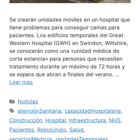
Se crearán unidades móviles en un hospital que
tiene problemas para conseguir camas para
pacientes. Los edificios temporales del Great
Western Hospital (GWH) en Swindon, Wiltshire,
se conocerán como una «unidad médica de
corta estancia» para personas que necesiten
tratamiento durante un máximo de 72 horas y
se espera que abran a finales del verano. …
Leer más
Categorías
Noticias
Etiquetas
atenciónSanitaria
,
capacidadHospitalaria
,
Construcción
,
Hospital
,
Infraestructura
,
NHS
,
Pacientes
,
ReinoUnido
,
Salud
,
serviciosMédicos
,
unidadesTemporales