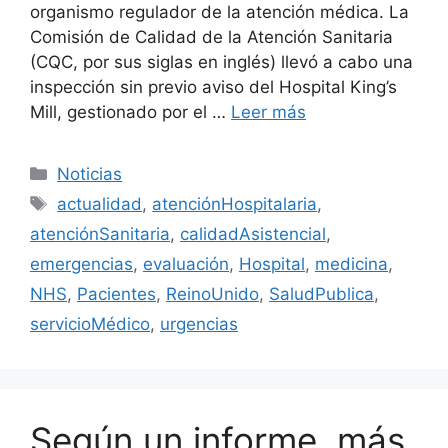
organismo regulador de la atención médica. La
Comisión de Calidad de la Atención Sanitaria
(CQC, por sus siglas en inglés) llevó a cabo una
inspección sin previo aviso del Hospital King’s
Mill, gestionado por el …
Leer más
Categorías
Noticias
Etiquetas
actualidad
,
atenciónHospitalaria
,
atenciónSanitaria
,
calidadAsistencial
,
emergencias
,
evaluación
,
Hospital
,
medicina
,
NHS
,
Pacientes
,
ReinoUnido
,
SaludPublica
,
servicioMédico
,
urgencias
Según un informe, más