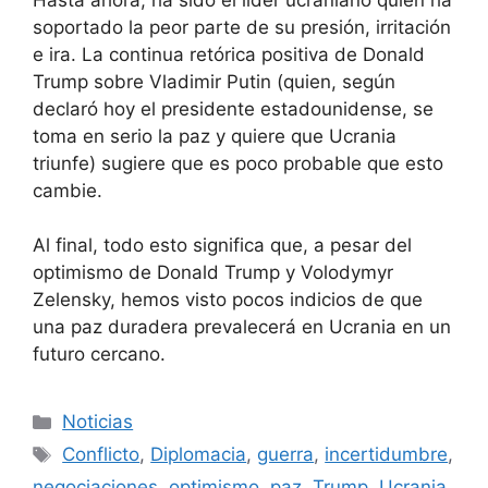
soportado la peor parte de su presión, irritación
e ira. La continua retórica positiva de Donald
Trump sobre Vladimir Putin (quien, según
declaró hoy el presidente estadounidense, se
toma en serio la paz y quiere que Ucrania
triunfe) sugiere que es poco probable que esto
cambie.
Al final, todo esto significa que, a pesar del
optimismo de Donald Trump y Volodymyr
Zelensky, hemos visto pocos indicios de que
una paz duradera prevalecerá en Ucrania en un
futuro cercano.
Categorías
Noticias
Etiquetas
Conflicto
,
Diplomacia
,
guerra
,
incertidumbre
,
negociaciones
,
optimismo
,
paz
,
Trump
,
Ucrania
,