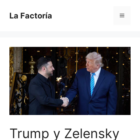
Saltar
al
La Factoría
Menú
contenido
Trump y Zelensky