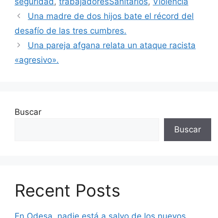
seguridad
,
trabajadoresSanitarios
,
Violencia
Una madre de dos hijos bate el récord del
desafío de las tres cumbres.
Una pareja afgana relata un ataque racista
«agresivo».
Buscar
Buscar
Recent Posts
En Odesa, nadie está a salvo de los nuevos