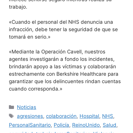
trabajo.
«Cuando el personal del NHS denuncia una
infracción, debe tener la seguridad de que se
tomará en serio.»
«Mediante la Operación Cavell, nuestros
agentes investigarán a fondo los incidentes,
brindarán apoyo a las víctimas y colaborarán
estrechamente con Berkshire Healthcare para
garantizar que los delincuentes rindan cuentas
cuando corresponda.»
Categorías
Noticias
Etiquetas
agresiones
,
colaboración
,
Hospital
,
NHS
,
PersonalSanitario
,
Policía
,
ReinoUnido
,
Salud
,