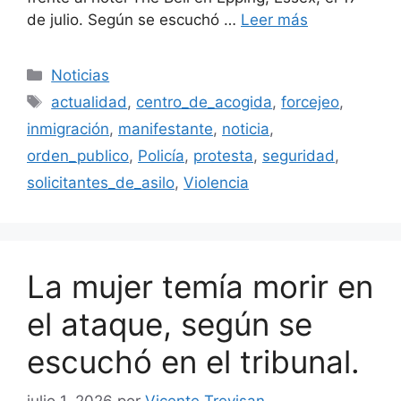
de julio. Según se escuchó …
Leer más
Categorías
Noticias
Etiquetas
actualidad
,
centro_de_acogida
,
forcejeo
,
inmigración
,
manifestante
,
noticia
,
orden_publico
,
Policía
,
protesta
,
seguridad
,
solicitantes_de_asilo
,
Violencia
La mujer temía morir en
el ataque, según se
escuchó en el tribunal.