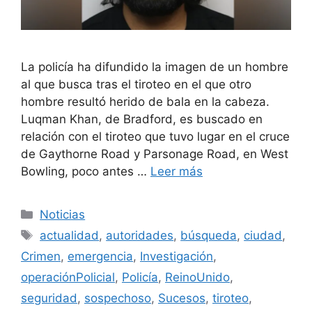
La policía ha difundido la imagen de un hombre
al que busca tras el tiroteo en el que otro
hombre resultó herido de bala en la cabeza.
Luqman Khan, de Bradford, es buscado en
relación con el tiroteo que tuvo lugar en el cruce
de Gaythorne Road y Parsonage Road, en West
Bowling, poco antes …
Leer más
Categorías
Noticias
Etiquetas
actualidad
,
autoridades
,
búsqueda
,
ciudad
,
Crimen
,
emergencia
,
Investigación
,
operaciónPolicial
,
Policía
,
ReinoUnido
,
seguridad
,
sospechoso
,
Sucesos
,
tiroteo
,