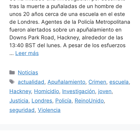
tras la muerte a puñaladas de un hombre de
unos 20 años cerca de una escuela en el este
de Londres. Agentes de la Policía Metropolitana
fueron alertados sobre un apuñalamiento en
Downs Park Road, Hackney, alrededor de las
13:40 BST del lunes. A pesar de los esfuerzos
…
Leer más
Categorías
Noticias
Etiquetas
actualidad
,
Apuñalamiento
,
Crimen
,
escuela
,
Hackney
,
Homicidio
,
Investigación
,
joven
,
Justicia
,
Londres
,
Policía
,
ReinoUnido
,
seguridad
,
Violencia