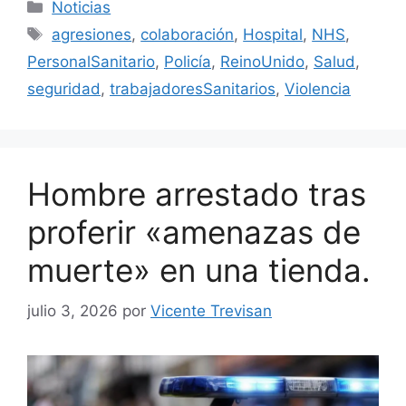
Categorías
Noticias
Etiquetas
agresiones
,
colaboración
,
Hospital
,
NHS
,
PersonalSanitario
,
Policía
,
ReinoUnido
,
Salud
,
seguridad
,
trabajadoresSanitarios
,
Violencia
Hombre arrestado tras
proferir «amenazas de
muerte» en una tienda.
julio 3, 2026
por
Vicente Trevisan