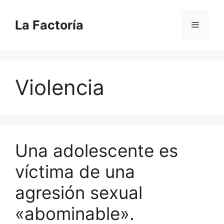
Saltar
al
La Factoría
Menú
contenido
Violencia
Una adolescente es
víctima de una
agresión sexual
«abominable».