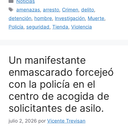
Categorías
Noticias
Etiquetas
amenazas
,
arresto
,
Crimen
,
delito
,
detención
,
hombre
,
Investigación
,
Muerte
,
Policía
,
seguridad
,
Tienda
,
Violencia
Un manifestante
enmascarado forcejeó
con la policía en el
centro de acogida de
solicitantes de asilo.
julio 2, 2026
por
Vicente Trevisan