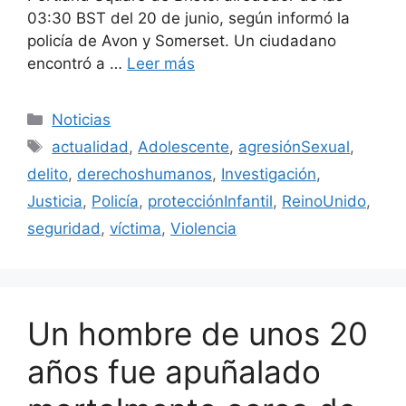
03:30 BST del 20 de junio, según informó la
policía de Avon y Somerset. Un ciudadano
encontró a …
Leer más
Categorías
Noticias
Etiquetas
actualidad
,
Adolescente
,
agresiónSexual
,
delito
,
derechoshumanos
,
Investigación
,
Justicia
,
Policía
,
protecciónInfantil
,
ReinoUnido
,
seguridad
,
víctima
,
Violencia
Un hombre de unos 20
años fue apuñalado