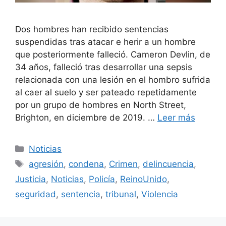
Dos hombres han recibido sentencias
suspendidas tras atacar e herir a un hombre
que posteriormente falleció. Cameron Devlin, de
34 años, falleció tras desarrollar una sepsis
relacionada con una lesión en el hombro sufrida
al caer al suelo y ser pateado repetidamente
por un grupo de hombres en North Street,
Brighton, en diciembre de 2019. …
Leer más
Categorías
Noticias
Etiquetas
agresión
,
condena
,
Crimen
,
delincuencia
,
Justicia
,
Noticias
,
Policía
,
ReinoUnido
,
seguridad
,
sentencia
,
tribunal
,
Violencia