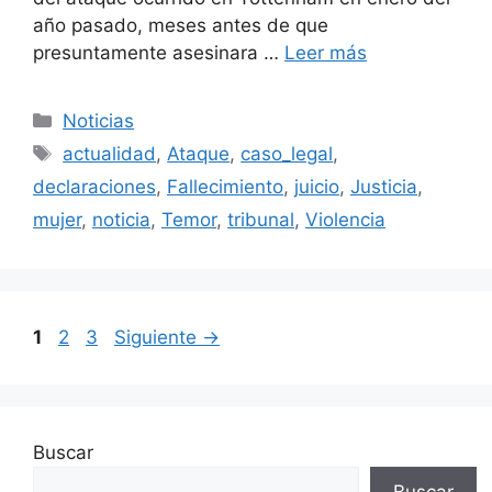
año pasado, meses antes de que
presuntamente asesinara …
Leer más
Categorías
Noticias
Etiquetas
actualidad
,
Ataque
,
caso_legal
,
declaraciones
,
Fallecimiento
,
juicio
,
Justicia
,
mujer
,
noticia
,
Temor
,
tribunal
,
Violencia
Página
Página
Página
1
2
3
Siguiente
→
Buscar
Buscar