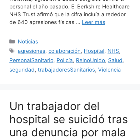
personal el año pasado. El Berkshire Healthcare
NHS Trust afirmó que la cifra incluía alrededor
de 640 agresiones físicas …
Leer más
Categorías
Noticias
Etiquetas
agresiones
,
colaboración
,
Hospital
,
NHS
,
PersonalSanitario
,
Policía
,
ReinoUnido
,
Salud
,
seguridad
,
trabajadoresSanitarios
,
Violencia
Un trabajador del
hospital se suicidó tras
una denuncia por mala