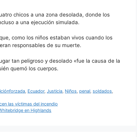
cuatro chicos a una zona desolada, donde los
incluso a una ejecución simulada.
ue, como los niños estaban vivos cuando los
 eran responsables de su muerte.
lugar tan peligroso y desolado «fue la causa de la
uién quemó los cuerpos.
iciónforzada
,
Ecuador
,
Justicia
,
Niños
,
penal
,
soldados
,
en las víctimas del incendio
Whitebridge en Highlands