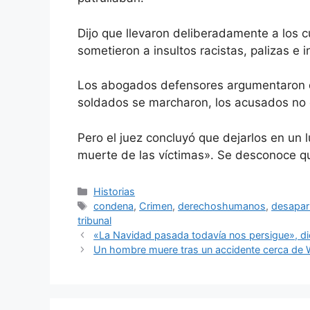
Dijo que llevaron deliberadamente a los 
sometieron a insultos racistas, palizas e 
Los abogados defensores argumentaron q
soldados se marcharon, los acusados ​​no
Pero el juez concluyó que dejarlos en un 
muerte de las víctimas». Se desconoce q
Categorías
Historias
Etiquetas
condena
,
Crimen
,
derechoshumanos
,
desapar
tribunal
«La Navidad pasada todavía nos persigue», dic
Un hombre muere tras un accidente cerca de 