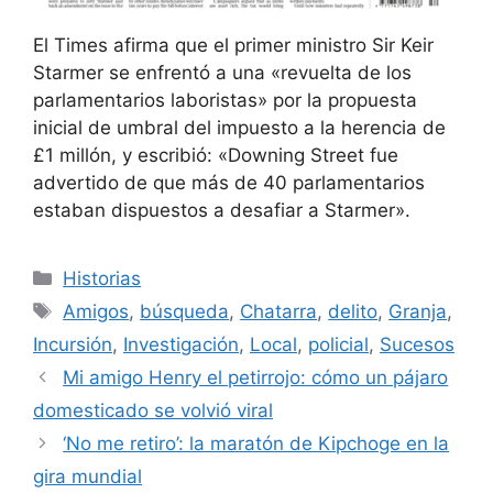
El Times afirma que el primer ministro Sir Keir
Starmer se enfrentó a una «revuelta de los
parlamentarios laboristas» por la propuesta
inicial de umbral del impuesto a la herencia de
£1 millón, y escribió: «Downing Street fue
advertido de que más de 40 parlamentarios
estaban dispuestos a desafiar a Starmer».
Categorías
Historias
Etiquetas
Amigos
,
búsqueda
,
Chatarra
,
delito
,
Granja
,
Incursión
,
Investigación
,
Local
,
policial
,
Sucesos
Mi amigo Henry el petirrojo: cómo un pájaro
domesticado se volvió viral
‘No me retiro’: la maratón de Kipchoge en la
gira mundial