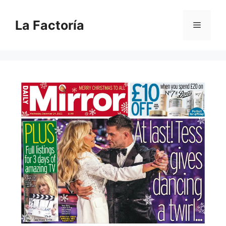
Saltar
al
La Factoría
Menú
contenido