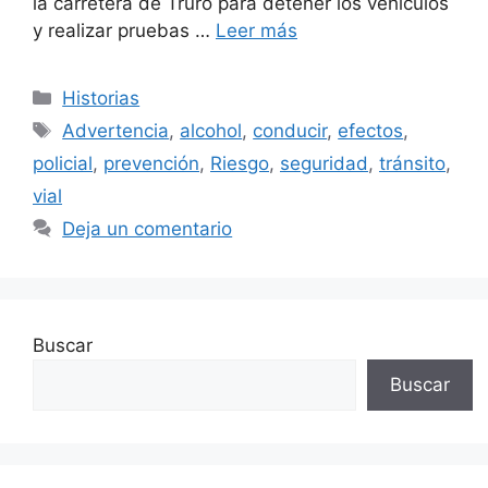
la carretera de Truro para detener los vehículos
y realizar pruebas …
Leer más
Categorías
Historias
Etiquetas
Advertencia
,
alcohol
,
conducir
,
efectos
,
policial
,
prevención
,
Riesgo
,
seguridad
,
tránsito
,
vial
Deja un comentario
Buscar
Buscar