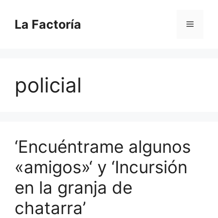
Saltar
al
La Factoría
Menú
contenido
policial
‘Encuéntrame algunos
«amigos»‘ y ‘Incursión
en la granja de
chatarra’