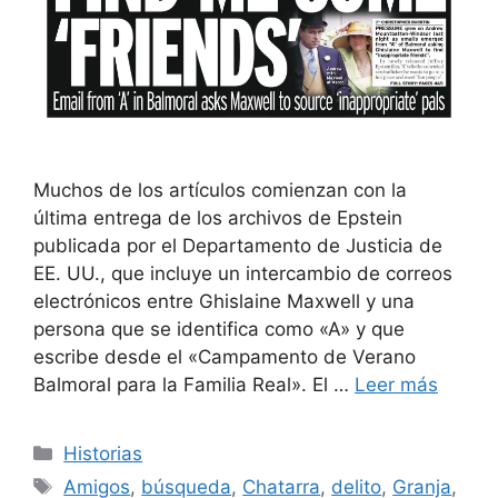
Muchos de los artículos comienzan con la
última entrega de los archivos de Epstein
publicada por el Departamento de Justicia de
EE. UU., que incluye un intercambio de correos
electrónicos entre Ghislaine Maxwell y una
persona que se identifica como «A» y que
escribe desde el «Campamento de Verano
Balmoral para la Familia Real». El …
Leer más
Categorías
Historias
Etiquetas
Amigos
,
búsqueda
,
Chatarra
,
delito
,
Granja
,