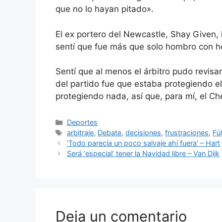
que no lo hayan pitado».
El ex portero del Newcastle, Shay Given, 
sentí que fue más que solo hombro con 
Sentí que al menos el árbitro pudo revisa
del partido fue que estaba protegiendo e
protegiendo nada, así que, para mí, el Ch
Categorías
Deportes
Etiquetas
arbitraje
,
Debate
,
decisiones
,
frustraciones
,
Fú
‘Todo parecía un poco salvaje ahí fuera’ – Hart
Será ‘especial’ tener la Navidad libre – Van Dijk
Deja un comentario