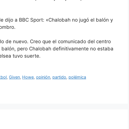
le dijo a BBC Sport: «Chalobah no jugó el balón y
hombro.
rlo de nuevo. Creo que el comunicado del centro
l balón, pero Chalobah definitivamente no estaba
elsea tuvo suerte.
tbol
,
Given
,
Howe
,
opinión
,
partido
,
polémica