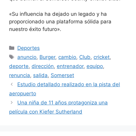
«Su influencia ha dejado un legado y ha
proporcionado una plataforma sólida para
nuestro éxito futuro».
Categorías
Deportes
Etiquetas
anuncio
,
Burger
,
cambio
,
Club
,
cricket
,
deporte
,
dirección
,
entrenador
,
equipo
,
renuncia
,
salida
,
Somerset
Estudio detallado realizado en la pista del
aeropuerto
Una niña de 11 años protagoniza una
película con Kiefer Sutherland