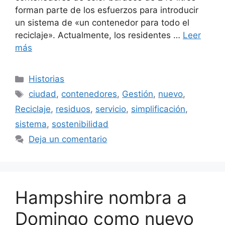
forman parte de los esfuerzos para introducir
un sistema de «un contenedor para todo el
reciclaje». Actualmente, los residentes …
Leer
más
Categorías
Historias
Etiquetas
ciudad
,
contenedores
,
Gestión
,
nuevo
,
Reciclaje
,
residuos
,
servicio
,
simplificación
,
sistema
,
sostenibilidad
Deja un comentario
Hampshire nombra a
Domingo como nuevo