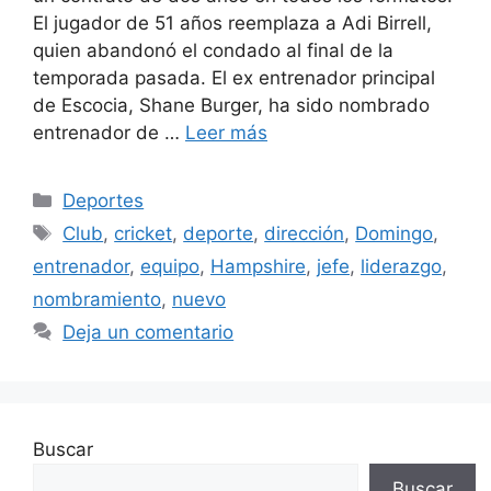
El jugador de 51 años reemplaza a Adi Birrell,
quien abandonó el condado al final de la
temporada pasada. El ex entrenador principal
de Escocia, Shane Burger, ha sido nombrado
entrenador de …
Leer más
Categorías
Deportes
Etiquetas
Club
,
cricket
,
deporte
,
dirección
,
Domingo
,
entrenador
,
equipo
,
Hampshire
,
jefe
,
liderazgo
,
nombramiento
,
nuevo
Deja un comentario
Buscar
Buscar