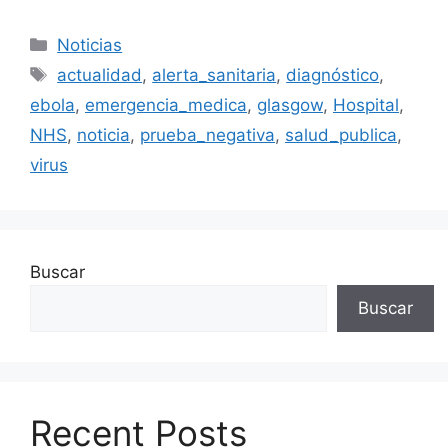
Categorías
Noticias
Etiquetas
actualidad
,
alerta_sanitaria
,
diagnóstico
,
ebola
,
emergencia_medica
,
glasgow
,
Hospital
,
NHS
,
noticia
,
prueba_negativa
,
salud_publica
,
virus
Buscar
Buscar
Recent Posts