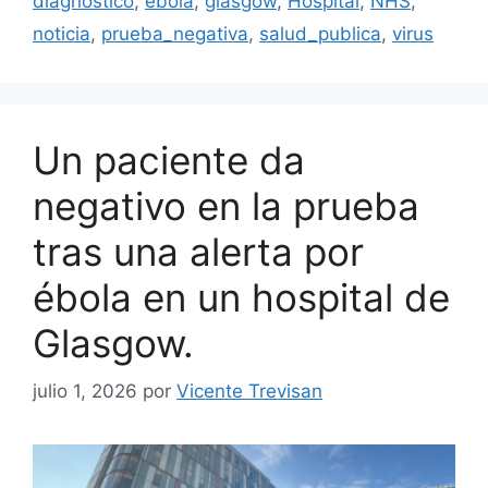
diagnóstico
,
ebola
,
glasgow
,
Hospital
,
NHS
,
noticia
,
prueba_negativa
,
salud_publica
,
virus
Un paciente da
negativo en la prueba
tras una alerta por
ébola en un hospital de
Glasgow.
julio 1, 2026
por
Vicente Trevisan