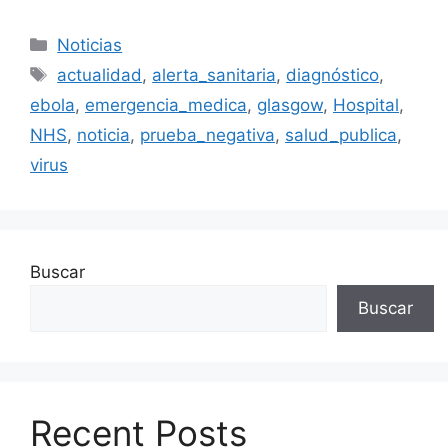
Categorías
Noticias
Etiquetas
actualidad
,
alerta_sanitaria
,
diagnóstico
,
ebola
,
emergencia_medica
,
glasgow
,
Hospital
,
NHS
,
noticia
,
prueba_negativa
,
salud_publica
,
virus
Buscar
Buscar
Recent Posts