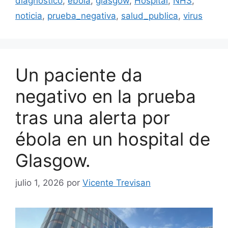
diagnóstico
,
ebola
,
glasgow
,
Hospital
,
NHS
,
noticia
,
prueba_negativa
,
salud_publica
,
virus
Un paciente da
negativo en la prueba
tras una alerta por
ébola en un hospital de
Glasgow.
julio 1, 2026
por
Vicente Trevisan