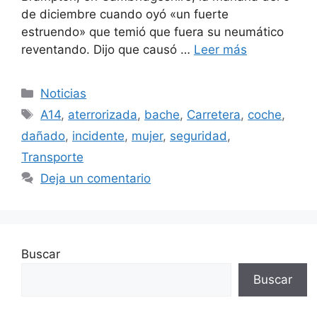
de diciembre cuando oyó «un fuerte
estruendo» que temió que fuera su neumático
reventando. Dijo que causó …
Leer más
Categorías
Noticias
Etiquetas
A14
,
aterrorizada
,
bache
,
Carretera
,
coche
,
dañado
,
incidente
,
mujer
,
seguridad
,
Transporte
Deja un comentario
Buscar
Buscar