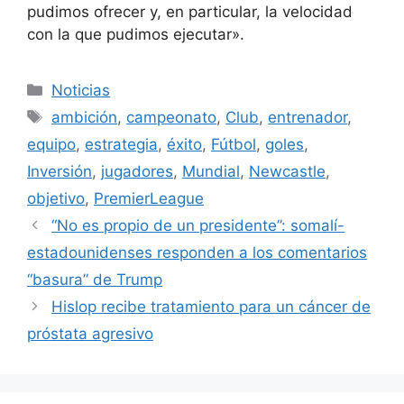
pudimos ofrecer y, en particular, la velocidad
con la que pudimos ejecutar».
Categorías
Noticias
Etiquetas
ambición
,
campeonato
,
Club
,
entrenador
,
equipo
,
estrategia
,
éxito
,
Fútbol
,
goles
,
Inversión
,
jugadores
,
Mundial
,
Newcastle
,
objetivo
,
PremierLeague
“No es propio de un presidente”: somalí-
estadounidenses responden a los comentarios
“basura” de Trump
Hislop recibe tratamiento para un cáncer de
próstata agresivo