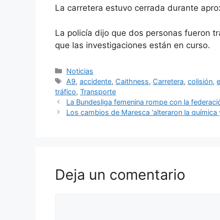
La carretera estuvo cerrada durante apr
La policía dijo que dos personas fueron tr
que las investigaciones están en curso.
Categorías
Noticias
Etiquetas
A9
,
accidente
,
Caithness
,
Carretera
,
colisión
,
tráfico
,
Transporte
La Bundesliga femenina rompe con la federac
Los cambios de Maresca ‘alteraron la química y
Deja un comentario
Comentario