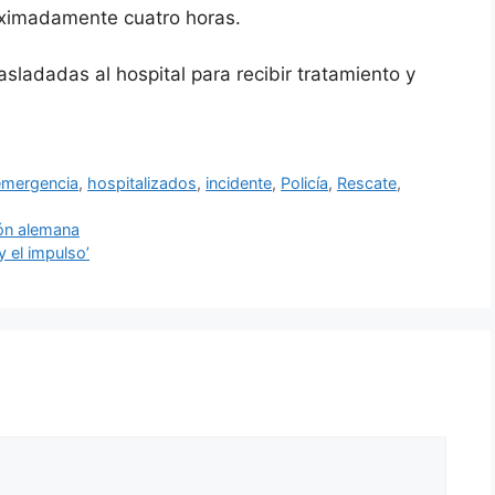
oximadamente cuatro horas.
asladadas al hospital para recibir tratamiento y
emergencia
,
hospitalizados
,
incidente
,
Policía
,
Rescate
,
ión alemana
 el impulso’