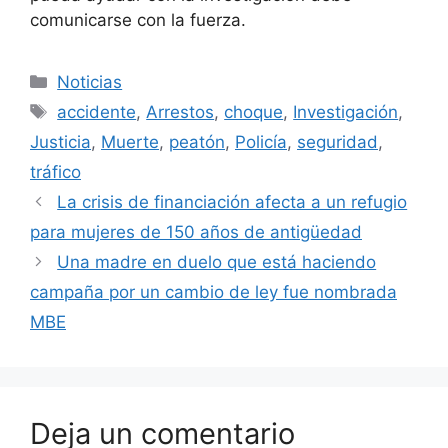
comunicarse con la fuerza.
Categorías
Noticias
Etiquetas
accidente
,
Arrestos
,
choque
,
Investigación
,
Justicia
,
Muerte
,
peatón
,
Policía
,
seguridad
,
tráfico
La crisis de financiación afecta a un refugio
para mujeres de 150 años de antigüedad
Una madre en duelo que está haciendo
campaña por un cambio de ley fue nombrada
MBE
Deja un comentario