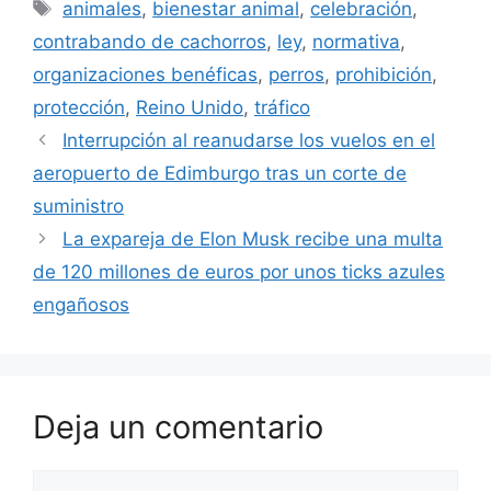
Etiquetas
animales
,
bienestar animal
,
celebración
,
contrabando de cachorros
,
ley
,
normativa
,
organizaciones benéficas
,
perros
,
prohibición
,
protección
,
Reino Unido
,
tráfico
Interrupción al reanudarse los vuelos en el
aeropuerto de Edimburgo tras un corte de
suministro
La expareja de Elon Musk recibe una multa
de 120 millones de euros por unos ticks azules
engañosos
Deja un comentario
Comentario