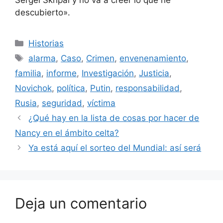
Sergei Skripal y no va a creer lo que he
descubierto».
Categorías
Historias
Etiquetas
alarma
,
Caso
,
Crimen
,
envenenamiento
,
familia
,
informe
,
Investigación
,
Justicia
,
Novichok
,
política
,
Putin
,
responsabilidad
,
Rusia
,
seguridad
,
víctima
¿Qué hay en la lista de cosas por hacer de
Nancy en el ámbito celta?
Ya está aquí el sorteo del Mundial: así será
Deja un comentario