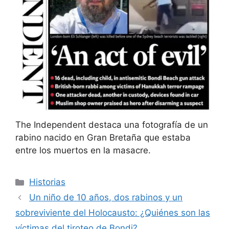
The Independent destaca una fotografía de un
rabino nacido en Gran Bretaña que estaba
entre los muertos en la masacre.
Categorías
Historias
Un niño de 10 años, dos rabinos y un
sobreviviente del Holocausto: ¿Quiénes son las
víctimas del tiroteo de Bondi?