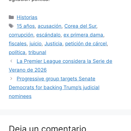
Categorías
Historias
Etiquetas
15 años
,
acusación
,
Corea del Sur
,
corrupción
,
escándalo
,
ex primera dama
,
fiscales
,
juicio
,
Justicia
,
petición de cárcel
,
política
,
tribunal
La Premier League considera la Serie de
Verano de 2026
Progressive group targets Senate
Democrats for backing Trump’s judicial
nominees
Deja un comentario