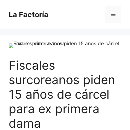
Saltar
al
La Factoría
Menú
contenido
Fiscales
surcoreanos piden
15 años de cárcel
para ex primera
dama