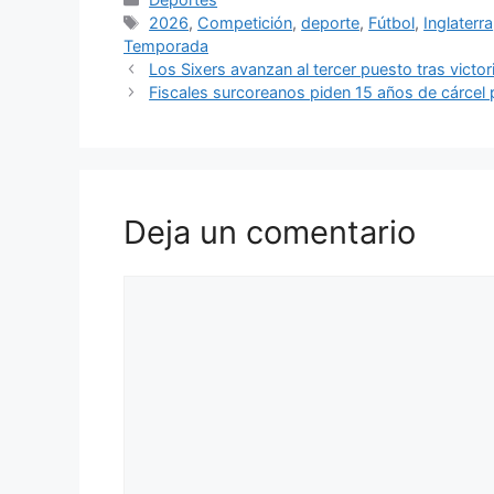
Etiquetas
2026
,
Competición
,
deporte
,
Fútbol
,
Inglaterra
Temporada
Los Sixers avanzan al tercer puesto tras victor
Fiscales surcoreanos piden 15 años de cárcel
Deja un comentario
Comentario