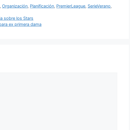
,
Organización
,
Planificación
,
PremierLeague
,
SerieVerano
,
ia sobre los Stars
 para ex primera dama