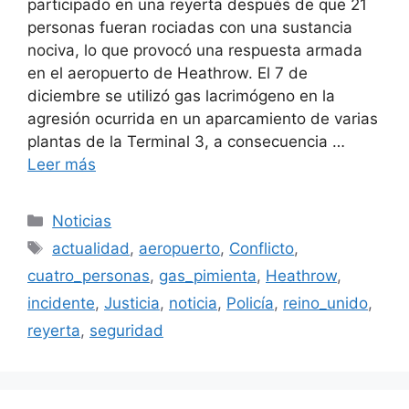
participado en una reyerta después de que 21
personas fueran rociadas con una sustancia
nociva, lo que provocó una respuesta armada
en el aeropuerto de Heathrow. El 7 de
diciembre se utilizó gas lacrimógeno en la
agresión ocurrida en un aparcamiento de varias
plantas de la Terminal 3, a consecuencia …
Leer más
Categorías
Noticias
Etiquetas
actualidad
,
aeropuerto
,
Conflicto
,
cuatro_personas
,
gas_pimienta
,
Heathrow
,
incidente
,
Justicia
,
noticia
,
Policía
,
reino_unido
,
reyerta
,
seguridad