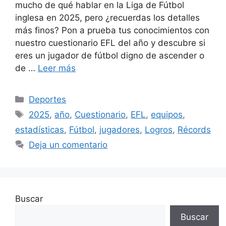
mucho de qué hablar en la Liga de Fútbol
inglesa en 2025, pero ¿recuerdas los detalles
más finos? Pon a prueba tus conocimientos con
nuestro cuestionario EFL del año y descubre si
eres un jugador de fútbol digno de ascender o
de …
Leer más
Categorías
Deportes
Etiquetas
2025
,
año
,
Cuestionario
,
EFL
,
equipos
,
estadísticas
,
Fútbol
,
jugadores
,
Logros
,
Récords
Deja un comentario
Buscar
Buscar