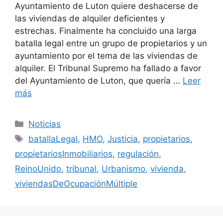
Ayuntamiento de Luton quiere deshacerse de
las viviendas de alquiler deficientes y
estrechas. Finalmente ha concluido una larga
batalla legal entre un grupo de propietarios y un
ayuntamiento por el tema de las viviendas de
alquiler. El Tribunal Supremo ha fallado a favor
del Ayuntamiento de Luton, que quería …
Leer
más
Categorías
Noticias
Etiquetas
batallaLegal
,
HMO
,
Justicia
,
propietarios
,
propietariosInmobiliarios
,
regulación
,
ReinoUnido
,
tribunal
,
Urbanismo
,
vivienda
,
viviendasDeOcupaciónMúltiple