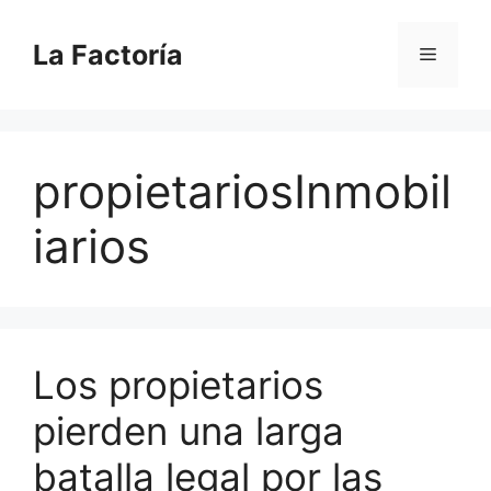
Saltar
al
La Factoría
Menú
contenido
propietariosInmobil
iarios
Los propietarios
pierden una larga
batalla legal por las