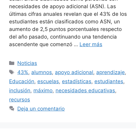
necesidades de apoyo adicional (ASN). Las
últimas cifras anuales revelan que el 43% de los
estudiantes están clasificados como ASN, un
aumento de 2,5 puntos porcentuales respecto
del año pasado, continuando una tendencia
ascendente que comenzó …
Leer más
Categorías
Noticias
Etiquetas
43%
,
alumnos
,
apoyo adicional
,
aprendizaje
,
Educación
,
escuelas
,
estadísticas
,
estudiantes
,
inclusión
,
máximo
,
necesidades educativas
,
recursos
Deja un comentario