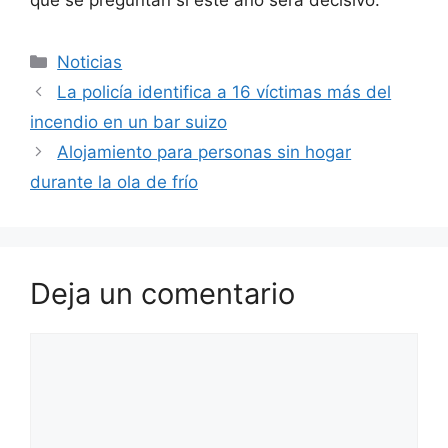
que se preguntan si este año será decisivo.
Categorías
Noticias
La policía identifica a 16 víctimas más del
incendio en un bar suizo
Alojamiento para personas sin hogar
durante la ola de frío
Deja un comentario
Comentario