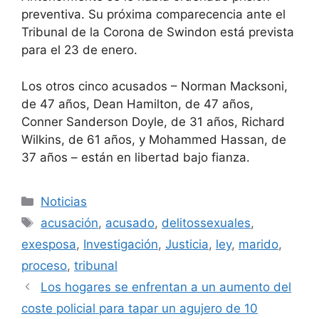
preventiva. Su próxima comparecencia ante el
Tribunal de la Corona de Swindon está prevista
para el 23 de enero.
Los otros cinco acusados ​​– Norman Macksoni,
de 47 años, Dean Hamilton, de 47 años,
Conner Sanderson Doyle, de 31 años, Richard
Wilkins, de 61 años, y Mohammed Hassan, de
37 años – están en libertad bajo fianza.
Categorías
Noticias
Etiquetas
acusación
,
acusado
,
delitossexuales
,
exesposa
,
Investigación
,
Justicia
,
ley
,
marido
,
proceso
,
tribunal
Los hogares se enfrentan a un aumento del
coste policial para tapar un agujero de 10