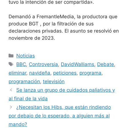
tuvo la intención de ser compartida».
Demandó a FremantleMedia, la productora que
produce BGT , por la filtración de sus
declaraciones privadas. El asunto se resolvió en
noviembre de 2023.
Categorías
Noticias
Etiquetas
BBC
,
Controversia
,
DavidWalliams
,
Debate
,
eliminar
,
navideña
,
peticiones
,
programa
,
programación
,
televisión
Se lanza un grupo de cuidados paliativos y
al final de la vida
¿Necesitan los Hibs, que están rindiendo
por debajo de lo esperado, a alguien más al
mando?