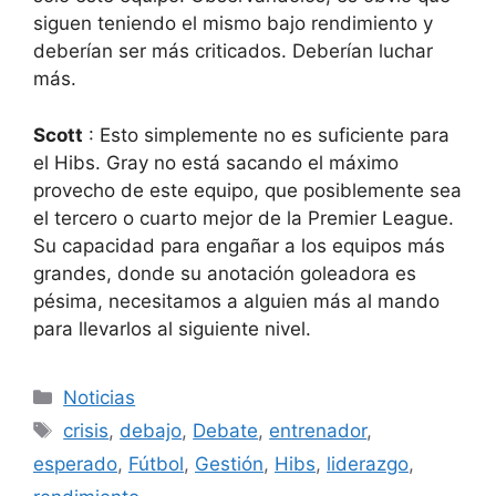
siguen teniendo el mismo bajo rendimiento y
deberían ser más criticados. Deberían luchar
más.
Scott
: Esto simplemente no es suficiente para
el Hibs. Gray no está sacando el máximo
provecho de este equipo, que posiblemente sea
el tercero o cuarto mejor de la Premier League.
Su capacidad para engañar a los equipos más
grandes, donde su anotación goleadora es
pésima, necesitamos a alguien más al mando
para llevarlos al siguiente nivel.
Categorías
Noticias
Etiquetas
crisis
,
debajo
,
Debate
,
entrenador
,
esperado
,
Fútbol
,
Gestión
,
Hibs
,
liderazgo
,